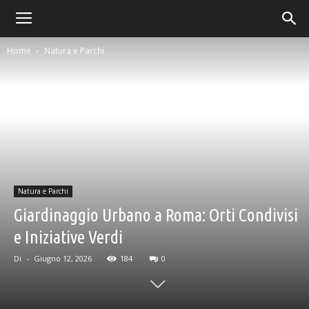
Home
Natura e Parchi
Natura e Parchi
Giardinaggio Urbano a Roma: Orti Condivisi
e Iniziative Verdi
Di
-
Giugno 12, 2026
184
0