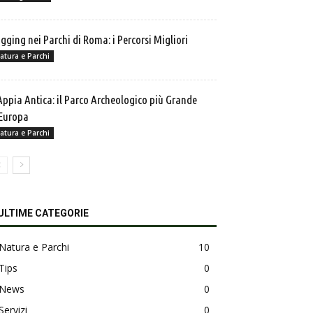
gging nei Parchi di Roma: i Percorsi Migliori
atura e Parchi
Appia Antica: il Parco Archeologico più Grande
Europa
atura e Parchi
ULTIME CATEGORIE
Natura e Parchi
10
Tips
0
News
0
Servizi
0