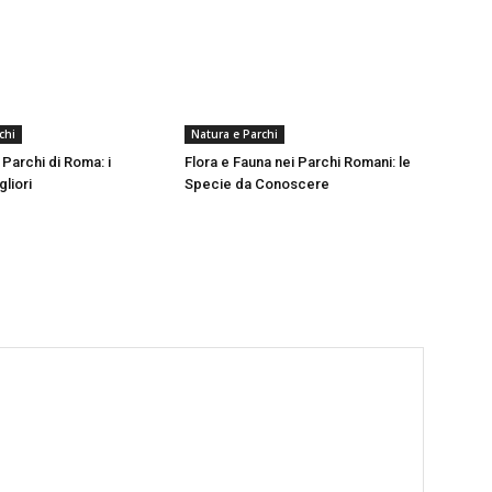
chi
Natura e Parchi
 Parchi di Roma: i
Flora e Fauna nei Parchi Romani: le
liori
Specie da Conoscere