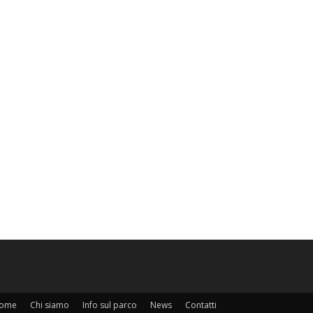
ome
Chi siamo
Info sul parco
News
Contatti