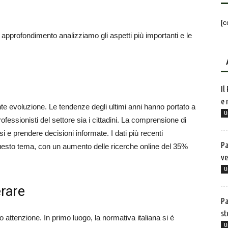
[c
o approfondimento analizziamo gli aspetti più importanti e le
Il
e 
nte evoluzione. Le tendenze degli ultimi anni hanno portato a
U
ofessionisti del settore sia i cittadini. La comprensione di
 e prendere decisioni informate. I dati più recenti
Pa
uesto tema, con un aumento delle ricerche online del 35%
ve
U
rare
Pa
st
o attenzione. In primo luogo, la normativa italiana si è
U